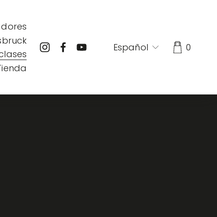
adores
sbruck
Español
0
clases
Tienda