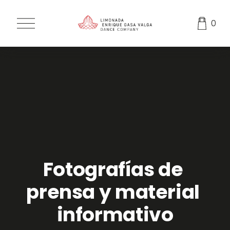
A
0
b
r
i
r
m
e
n
ú
Fotografías de 
prensa y material 
informativo